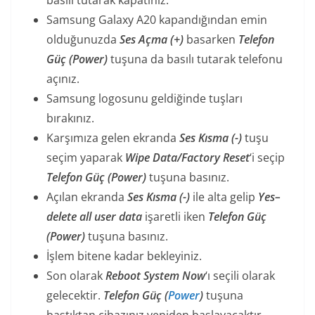
basılı tutarak kapatınız.
Samsung Galaxy A20 kapandığından emin
olduğunuzda
Ses Açma (+)
basarken
Telefon
Güç (Power)
tuşuna da basılı tutarak telefonu
açınız.
Samsung logosunu geldiğinde tuşları
bırakınız.
Karşımıza gelen ekranda
Ses Kısma (-)
tuşu
seçim yaparak
Wipe Data/Factory Reset
‘i seçip
Telefon Güç (Power)
tuşuna basınız.
Açılan ekranda
Ses Kısma (-)
ile alta gelip
Yes–
delete all user data
işaretli iken
Telefon Güç
(Power)
tuşuna basınız.
İşlem bitene kadar bekleyiniz.
Son olarak
Reboot System Now
‘ı seçili olarak
gelecektir.
Telefon Güç (
Power
)
tuşuna