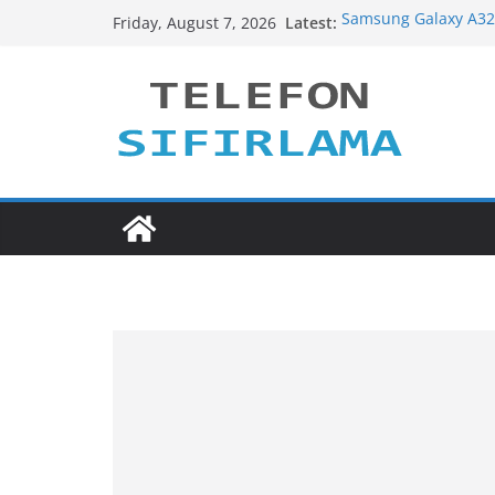
Skip
Latest:
Samsung Galaxy A32
Friday, August 7, 2026
to
Samsung Galaxy M22
Xiaomi Redmi Note 
content
Samsung Galaxy A72
Samsung Galaxy A52