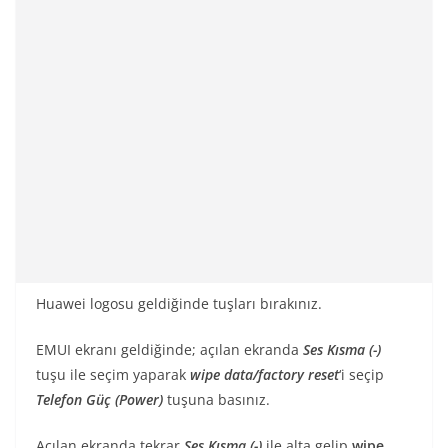
Huawei logosu geldiğinde tuşları bırakınız.
EMUI ekranı geldiğinde; açılan ekranda
Ses Kısma (-)
tuşu ile seçim yaparak
wipe data/factory reset
‘i seçip
Telefon Güç (Power)
tuşuna basınız.
Açılan ekranda tekrar
Ses Kısma (-)
ile alta gelip
wipe